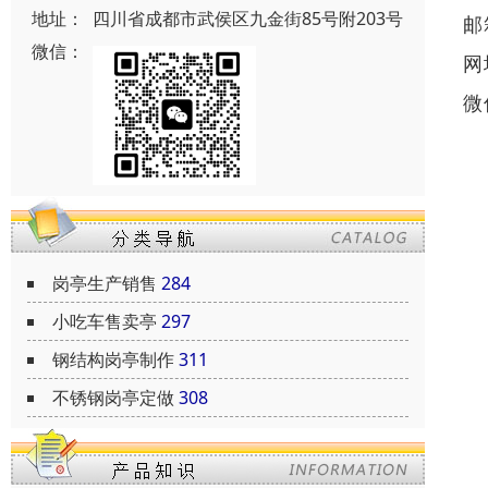
地址：
四川省成都市武侯区九金街85号附203号
邮
微信：
网
微
岗亭生产销售
284
小吃车售卖亭
297
钢结构岗亭制作
311
不锈钢岗亭定做
308