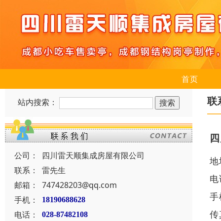
首页
联
站内搜索：
四
公司：
四川雷天顺集成房屋有限公司
地
联系：
雷先生
电
邮箱：
747428203@qq.com
手
手机：
18190688628
传
电话：
028-87482108