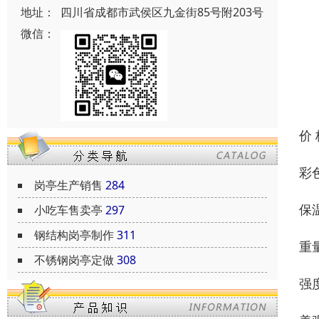
地址：
四川省成都市武侯区九金街85号附203号
微信：
价
彩
岗亭生产销售
284
保
小吃车售卖亭
297
钢结构岗亭制作
311
重
不锈钢岗亭定做
308
强