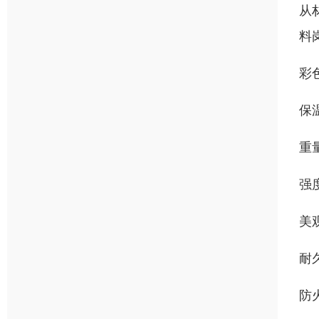
从
料
彩
保
重
强
美
耐
防