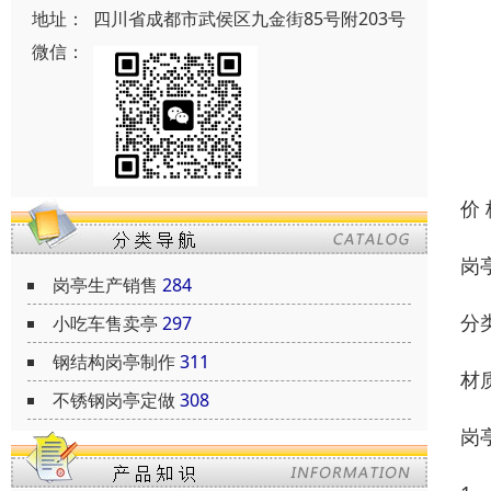
地址：
四川省成都市武侯区九金街85号附203号
微信：
价
岗
岗亭生产销售
284
分
小吃车售卖亭
297
钢结构岗亭制作
311
材
不锈钢岗亭定做
308
岗