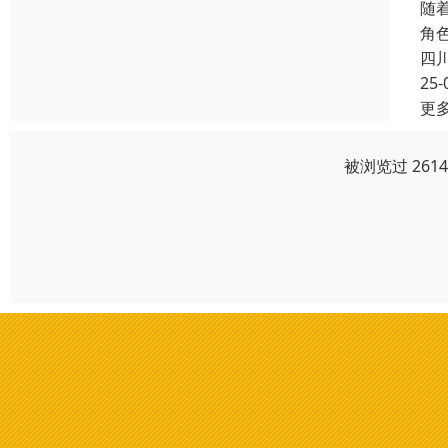
随
角
四
25-
更
被浏览过 261