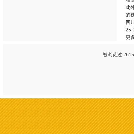
此
的
四
25-
更
被浏览过 261