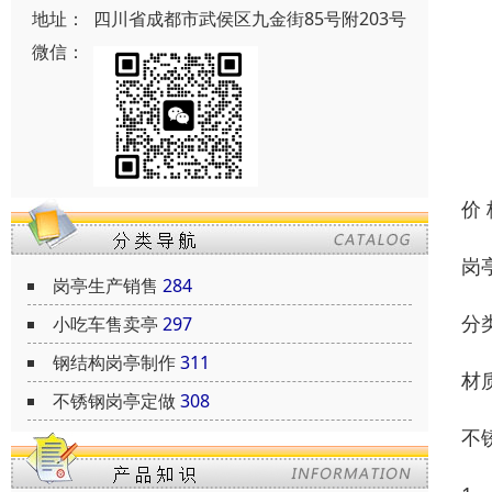
地址：
四川省成都市武侯区九金街85号附203号
微信：
价
岗
岗亭生产销售
284
分
小吃车售卖亭
297
钢结构岗亭制作
311
材
不锈钢岗亭定做
308
不