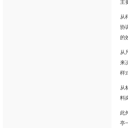
主
从
协
的
从
来
样
从
料
此
亭