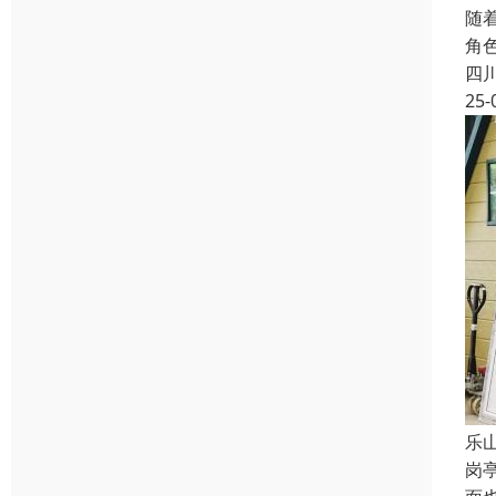
随
角
四
25-
乐
岗